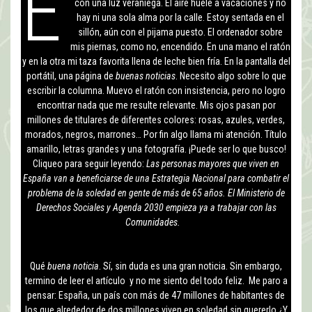
E
con una luz veraniega. El aire huele a vacaciones y no
hay ni una sola alma por la calle. Estoy sentada en el
sillón, aún con el pijama puesto. El ordenador sobre
mis piernas, como no, encendido. En una mano el ratón
y en la otra mi taza favorita llena de leche bien fría. En la pantalla del
portátil, una página de
buenas noticias
. Necesito algo sobre lo que
escribir la columna. Muevo el ratón con insistencia, pero no logro
encontrar nada que me resulte relevante. Mis ojos pasan por
millones de titulares de diferentes colores: rosas, azules, verdes,
morados, negros, marrones… Por fin algo llama mi atención. Título
amarillo, letras grandes y una fotografía. ¡Puede ser lo que busco!
Cliqueo para seguir leyendo:
Las personas mayores que viven en
España van a beneficiarse de una Estrategia Nacional para combatir el
problema de la soledad en gente de más de 65 años. El Ministerio de
Derechos Sociales y Agenda 2030 empieza ya a trabajar con las
Comunidades.
Qué
buena noticia
. Sí, sin duda es una gran noticia. Sin embargo,
termino de leer el artículo y no me siento del todo feliz. Me paro a
pensar: España, un país con más de 47 millones de habitantes de
los que alrededor de dos millones viven en soledad sin quererlo ¿Y