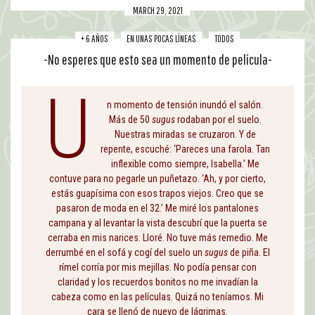
MARCH 29, 2021
+ 6 AÑOS
EN UNAS POCAS LÍNEAS
TODOS
-No esperes que esto sea un momento de película-
U
n momento de tensión inundó el salón.
Más de 50
sugus
rodaban por el suelo.
Nuestras miradas se cruzaron. Y de
repente, escuché: ‘Pareces una farola. Tan
inflexible como siempre, Isabella.’ Me
contuve para no pegarle un puñetazo. ‘Ah, y por cierto,
estás guapísima con esos trapos viejos. Creo que se
pasaron de moda en el 32.’ Me miré los pantalones
campana y al levantar la vista descubrí que la puerta se
cerraba en mis narices. Lloré. No tuve más remedio. Me
derrumbé en el sofá y cogí del suelo un
sugus
de piña. El
rímel corría por mis mejillas. No podía pensar con
claridad y los recuerdos bonitos no me invadían la
cabeza como en las películas. Quizá no teníamos. Mi
cara se llenó de nuevo de lágrimas.