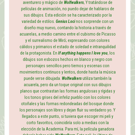
aventurero y mágico de
Wolfwalkers
, Y tratándose de
películas de animación, no puedo dejar de hablaros de
sus dibujos. Esta edición se ha caracterizado por la
variedad de estilos.
Genius Loci
nos sorprende con un
diseño muy nuevo, contando la historia a través de
acuarelas, a medio camino entre el cubismo de Picasso
y el surrealismo de Miró; expresando con colores
cálidos y primarios el estado de soledad e intranquilidad
de la protagonista. En
If anything happens I love you
, los
dibujos son esbozos hechos en blanco y negro con
personajes sencillos pero tiernos y escenas con
movimientos continuos y lentos, donde hasta la música
puede verse dibujada.
Wolfwalkers
utiliza también la
acuarela, pero da un toque original con sus dibujos
planos que contrastan las formas angulosas y rígidas y
los tonos grises del infeliz pueblo con los colores
otoñales y las formas redondeadas del bosque donde
los personajes son libres y dejan fluir su verdadero yo. Y
llegados a este punto, si tuviera que escoger mi peli y
corto favoritos, coincidiría solo a medias con la
elección de la Academia. Para mí, la película ganadora