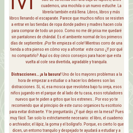
cuadernos, una mochila o un nuevo estuche. La
librería también está llena. Libros, libros y más
libros llenando el escaparate. Parece que muchos niños se resisten
a entrar en las tiendas de ropa donde padres y madres hacen cola
para comprar de todo un poco. Como no me dé prisa me quedaré
sin pantalones de chándal. Es el ambiente normal de los primeros
días de septiembre. ¡Por fin empieza el cole! Mientras corro de una
tienda a otra pienso en cómo voy a afrontar este curso ¿Y por qué
no compartirlo? Aquí os doy cinco consejos para hacer que esta
vuelta al cole sea divertida, agradable y tranquila.
Distracciones… ¡a la basura!
Uno de los mayores problemas a la
hora de empezar a estudiar o a hacer los deberes son las
distracciones. Sí, sí, esa mosca que revolotea bajo tu oreja, esos
niños jugando en el parque de al lado de tu casa, esos rotuladores
nuevos que te piden a gritos que los estrenes… Por eso yo te
recomiendo que al principio de este curso organices tu escritorio
para evitar distraerte. Y te preguntarás ¿Y qué dejo en la mesa? Pues
muy fácil. Tan solo lo estrictamente necesario: el libro, el cuaderno
o archivador, el lápiz, la goma y el bolígrafo. Porque, es cierto lo que
dicen, un entorno tranquilo y despejado te ayudará a estudiar y a