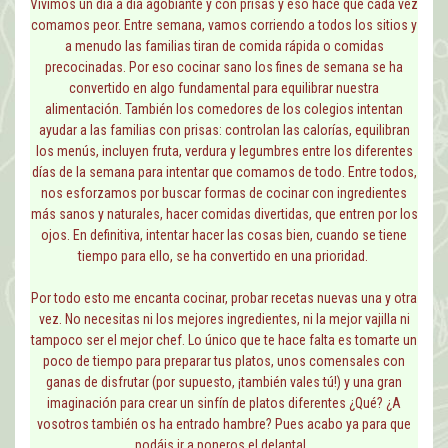
Vivimos un día a día agobiante y con prisas y eso hace que cada vez
comamos peor. Entre semana, vamos corriendo a todos los sitios y
a menudo las familias tiran de comida rápida o comidas
precocinadas. Por eso cocinar sano los fines de semana se ha
convertido en algo fundamental para equilibrar nuestra
alimentación. También los comedores de los colegios intentan
ayudar a las familias con prisas: controlan las calorías, equilibran
los menús, incluyen fruta, verdura y legumbres entre los diferentes
días de la semana para intentar que comamos de todo. Entre todos,
nos esforzamos por buscar formas de cocinar con ingredientes
más sanos y naturales, hacer comidas divertidas, que entren por los
ojos. En definitiva, intentar hacer las cosas bien, cuando se tiene
tiempo para ello, se ha convertido en una prioridad.
Por todo esto me encanta cocinar, probar recetas nuevas una y otra
vez. No necesitas ni los mejores ingredientes, ni la mejor vajilla ni
tampoco ser el mejor chef. Lo único que te hace falta es tomarte un
poco de tiempo para preparar tus platos, unos comensales con
ganas de disfrutar (por supuesto, ¡también vales tú!) y una gran
imaginación para crear un sinfín de platos diferentes ¿Qué? ¿A
vosotros también os ha entrado hambre? Pues acabo ya para que
podáis ir a poneros el delantal…