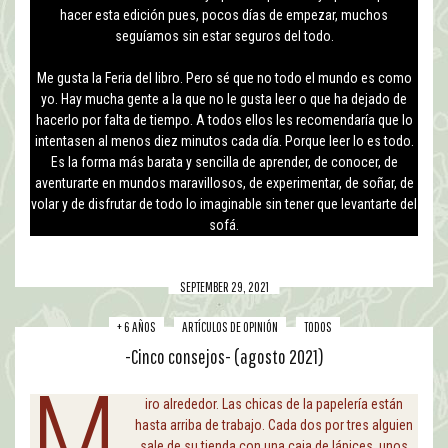
hacer esta edición pues, pocos días de empezar, muchos
seguíamos sin estar seguros del todo.
Me gusta la Feria del libro. Pero sé que no todo el mundo es como
yo. Hay mucha gente a la que no le gusta leer o que ha dejado de
hacerlo por falta de tiempo. A todos ellos les recomendaría que lo
intentasen al menos diez minutos cada día. Porque leer lo es todo.
Es la forma más barata y sencilla de aprender, de conocer, de
aventurarte en mundos maravillosos, de experimentar, de soñar, de
volar y de disfrutar de todo lo imaginable sin tener que levantarte del
sofá.
SEPTEMBER 29, 2021
+ 6 AÑOS
ARTÍCULOS DE OPINIÓN
TODOS
-Cinco consejos- (agosto 2021)
M
iro alrededor. Las chicas de la papelería están
hasta arriba de trabajo. Cada dos por tres alguien
sale de su tienda con una caja de lápices, unos