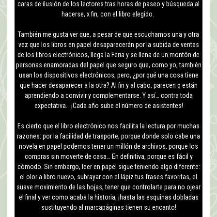
caras de ilusión de los lectores tras horas de paseo y búsqueda al
hacerse, x fin, con el libro elegido.
También me gusta ver que, a pesar de que escuchamos una y otra
vez que los libros en papel desaparecerán por la subida de ventas
de los libros electrónicos, llega la Feria y se llena de un montón de
personas enamoradas del papel que seguro que, como yo, también
usan los dispositivos electrónicos, pero, ¿por qué una cosa tiene
que hacer desaparecer a la otra? Al fin y al cabo, parecen q están
aprendiendo a convivir y complementarse. Y así… contra toda
expectativa… ¡Cada año sube el número de asistentes!
Es cierto que el libro electrónico nos facilita la lectura por muchas
razones: por la facilidad de trasporte, porque donde solo cabe una
novela en papel podemos tener un millón de archivos, porque los
compras sin moverte de casa… En definitiva, porque es fácil y
cómodo. Sin embargo, leer en papel sigue teniendo algo diferente:
el olor a libro nuevo, subrayar con el lápiz tus frases favoritas, el
suave movimiento de las hojas, tener que controlarte para no ojear
el final y ver como acaba la historia, ¡hasta las esquinas dobladas
sustituyendo al marcapáginas tienen su encanto!