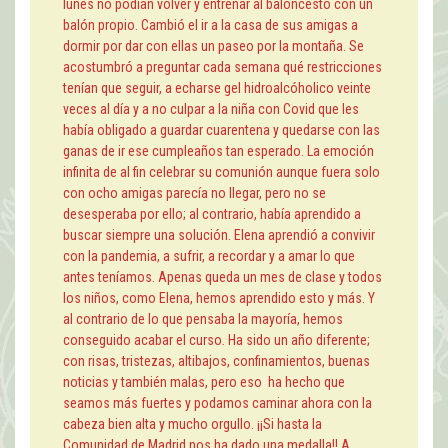
lunes no podían volver y entrenar al baloncesto con un
balón propio. Cambió el ir a la casa de sus amigas a
dormir por dar con ellas un paseo por la montaña. Se
acostumbró a preguntar cada semana qué restricciones
tenían que seguir, a echarse gel hidroalcóholico veinte
veces al día y a no culpar a la niña con Covid que les
había obligado a guardar cuarentena y quedarse con las
ganas de ir ese cumpleaños tan esperado. La emoción
infinita de al fin celebrar su comunión aunque fuera solo
con ocho amigas parecía no llegar, pero no se
desesperaba por ello; al contrario, había aprendido a
buscar siempre una solución. Elena aprendió a convivir
con la pandemia, a sufrir, a recordar y a amar lo que
antes teníamos. Apenas queda un mes de clase y todos
los niños, como Elena, hemos aprendido esto y más. Y
al contrario de lo que pensaba la mayoría, hemos
conseguido acabar el curso. Ha sido un año diferente;
con risas, tristezas, altibajos, confinamientos, buenas
noticias y también malas, pero eso ha hecho que
seamos más fuertes y podamos caminar ahora con la
cabeza bien alta y mucho orgullo. ¡¡Si hasta la
Comunidad de Madrid nos ha dado una medalla!! A