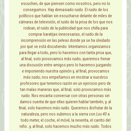
escuchen, de que piensen como nosotros, pero no lo
conseguimos. Hay demasiado ruido. El ruido de los
políticos que hablan sin escucharse delante de miles de
cámaras de televisión, el ruido de la prisa de los que nos
rodean, el ruido de la publicidad que nos chilla para
comprar baratijas innecesarias, el ruido de la
incomprensión en las peleas donde ya se ha olvidado
por qué se está discutiendo. Intentamos organizarnos
para llegar a todo, pero lo hacemos con tanta prisa que,
al final, solo provocamos más ruido; queremos frenar
una discusión entre amigos pero lo hacemos juzgando
e imponiendo nuestra opinión y, al final, provocamos
más ruido; nos empeñamos en mostrar a nuestros
profesores que tenemos razón en un ejercicio pero de
tan malas maneras que, al final, solo provocamos más
ruido. Nos encanta conversar con otras personas sin
darnos cuenta de que ellas quieren hablar también, y, al
final, solo hacemos más ruido. Queremos disfrutar de la
naturaleza, pero nos subimos a la sierra con
Los 40
a
todo meter, el coche, el móvil, la neverita, el carrito del
niño…y, al final, solo hacemos mucho más ruido. Todos