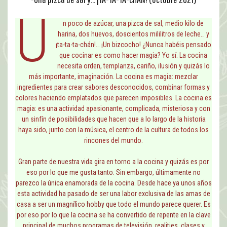
U
n poco de azúcar, una pizca de sal, medio kilo de
harina, dos huevos, doscientos mililitros de leche… y
¡ta-ta-ta-chán!… ¡Un bizcocho! ¿Nunca habéis pensado
que cocinar es como hacer magia? Yo sí. La cocina
necesita orden, templanza, cariño, ilusión y quizás lo
más importante, imaginación. La cocina es magia: mezclar
ingredientes para crear sabores desconocidos, combinar formas y
colores haciendo emplatados que parecen imposibles. La cocina es
magia: es una actividad apasionante, complicada, misteriosa y con
un sinfín de posibilidades que hacen que a lo largo de la historia
haya sido, junto con la música, el centro de la cultura de todos los
rincones del mundo.
Gran parte de nuestra vida gira en torno a la cocina y quizás es por
eso por lo que me gusta tanto. Sin embargo, últimamente no
parezco la única enamorada de la cocina. Desde hace ya unos años
esta actividad ha pasado de ser una labor exclusiva de las amas de
casa a ser un magnífico hobby que todo el mundo parece querer. Es
por eso por lo que la cocina se ha convertido de repente en la clave
principal de muchos programas de televisión, realities, clases y