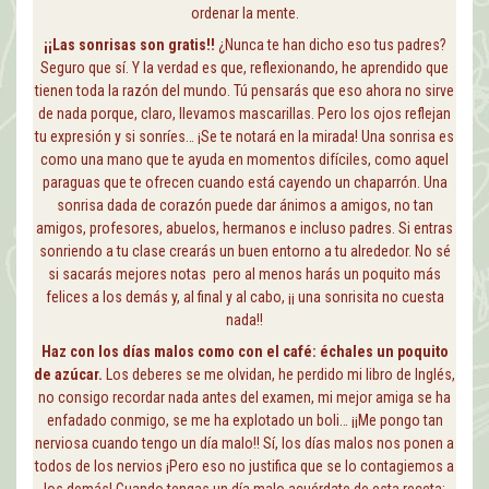
ordenar la mente.
¡¡Las sonrisas son gratis!!
¿Nunca te han dicho eso tus padres?
Seguro que sí. Y la verdad es que, reflexionando, he aprendido que
tienen toda la razón del mundo. Tú pensarás que eso ahora no sirve
de nada porque, claro, llevamos mascarillas. Pero los ojos reflejan
tu expresión y si sonríes… ¡Se te notará en la mirada! Una sonrisa es
como una mano que te ayuda en momentos difíciles, como aquel
paraguas que te ofrecen cuando está cayendo un chaparrón. Una
sonrisa dada de corazón puede dar ánimos a amigos, no tan
amigos, profesores, abuelos, hermanos e incluso padres. Si entras
sonriendo a tu clase crearás un buen entorno a tu alrededor. No sé
si sacarás mejores notas pero al menos harás un poquito más
felices a los demás y, al final y al cabo, ¡¡ una sonrisita no cuesta
nada!!
Haz con los días malos como con el café: échales un poquito
de azúcar.
Los deberes se me olvidan, he perdido mi libro de Inglés,
no consigo recordar nada antes del examen, mi mejor amiga se ha
enfadado conmigo, se me ha explotado un boli… ¡¡Me pongo tan
nerviosa cuando tengo un día malo!! Sí, los días malos nos ponen a
todos de los nervios ¡Pero eso no justifica que se lo contagiemos a
los demás! Cuando tengas un día malo acuérdate de esta receta: