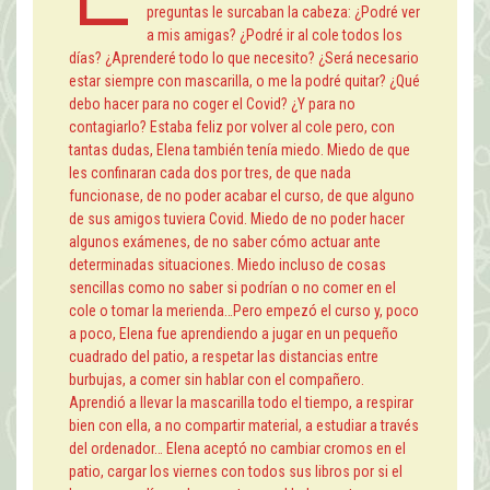
preguntas le surcaban la cabeza: ¿Podré ver
a mis amigas? ¿Podré ir al cole todos los
días? ¿Aprenderé todo lo que necesito? ¿Será necesario
estar siempre con mascarilla, o me la podré quitar? ¿Qué
debo hacer para no coger el Covid? ¿Y para no
contagiarlo? Estaba feliz por volver al cole pero, con
tantas dudas, Elena también tenía miedo. Miedo de que
les confinaran cada dos por tres, de que nada
funcionase, de no poder acabar el curso, de que alguno
de sus amigos tuviera Covid. Miedo de no poder hacer
algunos exámenes, de no saber cómo actuar ante
determinadas situaciones. Miedo incluso de cosas
sencillas como no saber si podrían o no comer en el
cole o tomar la merienda…Pero empezó el curso y, poco
a poco, Elena fue aprendiendo a jugar en un pequeño
cuadrado del patio, a respetar las distancias entre
burbujas, a comer sin hablar con el compañero.
Aprendió a llevar la mascarilla todo el tiempo, a respirar
bien con ella, a no compartir material, a estudiar a través
del ordenador… Elena aceptó no cambiar cromos en el
patio, cargar los viernes con todos sus libros por si el