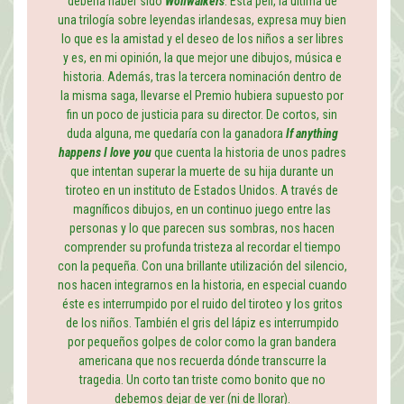
debería haber sido
Wolfwalkers
. Esta peli, la última de
una trilogía sobre leyendas irlandesas, expresa muy bien
lo que es la amistad y el deseo de los niños a ser libres
y es, en mi opinión, la que mejor une dibujos, música e
historia. Además, tras la tercera nominación dentro de
la misma saga, llevarse el Premio hubiera supuesto por
fin un poco de justicia para su director. De cortos, sin
duda alguna, me quedaría con la ganadora
If anything
happens I love you
que cuenta la historia de unos padres
que intentan superar la muerte de su hija durante un
tiroteo en un instituto de Estados Unidos. A través de
magníficos dibujos, en un continuo juego entre las
personas y lo que parecen sus sombras, nos hacen
comprender su profunda tristeza al recordar el tiempo
con la pequeña. Con una brillante utilización del silencio,
nos hacen integrarnos en la historia, en especial cuando
éste es interrumpido por el ruido del tiroteo y los gritos
de los niños. También el gris del lápiz es interrumpido
por pequeños golpes de color como la gran bandera
americana que nos recuerda dónde transcurre la
tragedia. Un corto tan triste como bonito que no
debemos dejar de ver (ni de llorar).