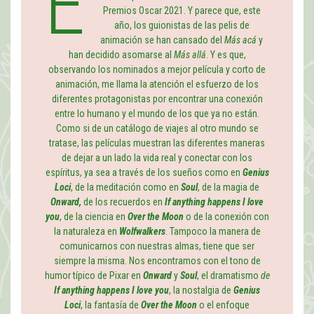
E
Premios Oscar 2021. Y parece que, este
año, los guionistas de las pelis de
animación se han cansado del
Más acá
y
han decidido asomarse al
Más allá
. Y es que,
observando los nominados a mejor película y corto de
animación, me llama la atención el esfuerzo de los
diferentes protagonistas por encontrar una conexión
entre lo humano y el mundo de los que ya no están.
Como si de un catálogo de viajes al otro mundo se
tratase, las películas muestran las diferentes maneras
de dejar a un lado la vida real y conectar con los
espíritus, ya sea a través de los sueños como en
Genius
Loci
, de la meditación como en
Soul
, de la magia de
Onward,
de los recuerdos en
If anything happens I love
you
, de la ciencia en
Over the Moon
o de la conexión con
la naturaleza en
Wolfwalkers
. Tampoco la manera de
comunicarnos con nuestras almas, tiene que ser
siempre la misma. Nos encontramos con el tono de
humor típico de Pixar en
Onward
y
Soul
, el dramatismo
de
If anything happens I love you
, la nostalgia de
Genius
Loci
, la fantasía de
Over the Moon
o el enfoque