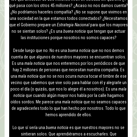
qué pasa con los otros 45 millones? ¿Acaso no nos damos cuenta?
¿No podríamos hacerles compañía? ¿No se supone que vivimos en
una sociedad en la que estamos todos conectados? ¿Necesitamos
que el Gobierno prepare un
Estrategia Nacional
para que los mayores
no se sientan solos? ¿Es una
buena noticia
que tengan que actuar
las instituciones porque nosotros no somos capaces?
Desde luego que no. No es una
buena noticia
que no nos demos
cuenta de que algunos de nuestros mayores se encuentran solos.
Es una
mala noticia
que nos enteremos por los periódicos de que
hay 2 millones de personas que necesitan nuestra compañía. Es
una
mala noticia
que no se nos ocurra nunca tocar el timbre de ese
vecino que sabemos que vive solo para hablar con él y alegrarle un
poco el día (o quizás, que nos lo alegre él a nosotros). Es una
mala
noticia
que cuando algún mayor nos habla por la calle hagamos
oídos sordos. Me parece una
mala noticia
que no seamos capaces
de agradecerles todo lo que han hecho por nosotros. Todo lo que
hemos aprendido de ellos.
Lo que sí sería una
buena noticia
es que nuestros mayores no se
sintieran solos. Que aprendiéramos a escucharles. Que