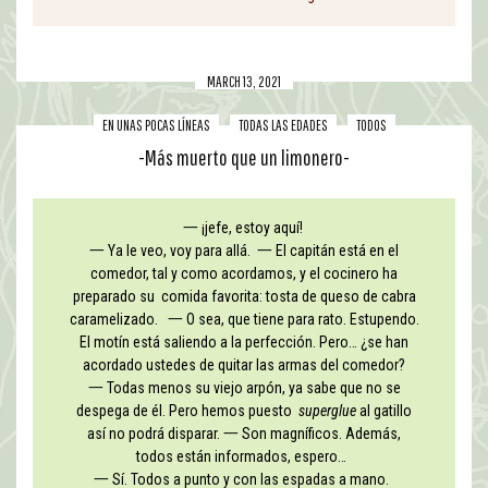
MARCH 13, 2021
EN UNAS POCAS LÍNEAS
TODAS LAS EDADES
TODOS
-Más muerto que un limonero-
一 ¡jefe, estoy aquí!
一 Ya le veo, voy para allá. 一 El capitán está en el
comedor, tal y como acordamos, y el cocinero ha
preparado su comida favorita: tosta de queso de cabra
caramelizado. 一 O sea, que tiene para rato. Estupendo.
El motín está saliendo a la perfección. Pero… ¿se han
acordado ustedes de quitar las armas del comedor?
一 Todas menos su viejo arpón, ya sabe que no se
despega de él. Pero hemos puesto
superglue
al gatillo
así no podrá disparar. 一 Son magníficos. Además,
todos están informados, espero…
一 Sí. Todos a punto y con las espadas a mano.