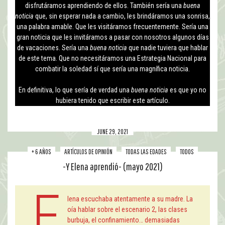
disfrutáramos aprendiendo de ellos. También sería una
buena
noticia
que, sin esperar nada a cambio, les brindáramos una sonrisa,
una palabra amable. Que les visitáramos frecuentemente. Sería una
gran noticia que les invitáramos a pasar con nosotros algunos días
de vacaciones. Sería una
buena noticia
que nadie tuviera que hablar
de este tema. Que no necesitáramos una Estrategia Nacional para
combatir la soledad sí que sería una magnífica noticia.
En definitiva, lo que sería de verdad una
buena noticia
es que yo no
hubiera tenido que escribir este artículo.
JUNE 29, 2021
+ 6 AÑOS
ARTÍCULOS DE OPINIÓN
TODAS LAS EDADES
TODOS
-Y Elena aprendió- (mayo 2021)
E
lena escuchaba atentamente a su madre. La
oía hablar sobre el escenario 2, las clases
burbuja, el confinamiento… demasiadas