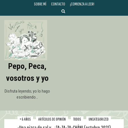
SOBRE MÍ
CONTACTO
¡COMIENZA A LEER!
Pepo, Peca,
vosotros y yo
Disfruta leyendo; yo lo hago
escribiendo…
+ 6 AÑOS
ARTÍCULOS DE OPINIÓN
TODOS
UNCATEGORIZED
-Una pizca de sal y… ¡TA-TA-TA-CHÁN! (octubre 2021)