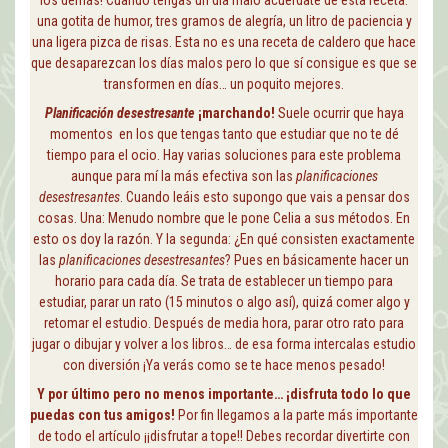
una gotita de humor, tres gramos de alegría, un litro de paciencia y
una ligera pizca de risas. Esta no es una receta de caldero que hace
que desaparezcan los días malos pero lo que sí consigue es que se
transformen en días… un poquito mejores.
Planificación desestresante
¡marchando!
Suele ocurrir que haya
momentos en los que tengas tanto que estudiar que no te dé
tiempo para el ocio. Hay varias soluciones para este problema
aunque para mí la más efectiva son las
planificaciones
desestresantes
. Cuando leáis esto supongo que vais a pensar dos
cosas. Una: Menudo nombre que le pone Celia a sus métodos. En
esto os doy la razón. Y la segunda: ¿En qué consisten exactamente
las
planificaciones desestresantes
? Pues en básicamente hacer un
horario para cada día. Se trata de establecer un tiempo para
estudiar, parar un rato (15 minutos o algo así), quizá comer algo y
retomar el estudio. Después de media hora, parar otro rato para
jugar o dibujar y volver a los libros… de esa forma intercalas estudio
con diversión ¡Ya verás como se te hace menos pesado!
Y por último pero no menos importante… ¡disfruta todo lo que
puedas con tus amigos!
Por fin llegamos a la parte más importante
de todo el artículo ¡¡disfrutar a tope!! Debes recordar divertirte con