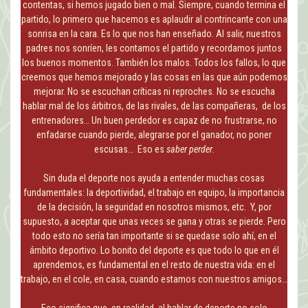
contentas, si hemos jugado bien o mal. Siempre, cuando termina el
partido, lo primero que hacemos es aplaudir al contrincante con una
sonrisa en la cara. Es lo que nos han enseñado. Al salir, nuestros
padres nos sonríen, les contamos el partido y recordamos juntos
los buenos momentos. También los malos. Todos los fallos, lo que
creemos que hemos mejorado y las cosas en las que aún podemos
mejorar. No se escuchan críticas ni reproches. No se escucha
hablar mal de los árbitros, de las rivales, de las compañeras, de los
entrenadores… Un buen perdedor es capaz de no frustrarse, no
enfadarse cuando pierde, alegrarse por el ganador, no poner
escusas… Eso es
saber perder
.
Sin duda el deporte nos ayuda a entender muchas cosas
fundamentales: la deportividad, el trabajo en equipo, la importancia
de la decisión, la seguridad en nosotros mismos, etc. Y, por
supuesto, a aceptar que unas veces se gana y otras se pierde. Pero
todo esto no sería tan importante si se quedase solo ahí, en el
ámbito deportivo. Lo bonito del deporte es que todo lo que en él
aprendemos, es fundamental en el resto de nuestra vida: en el
trabajo, en el cole, en casa, cuando estamos con nuestros amigos…
Eso significa que, en realidad, al hablar de deporte no solo