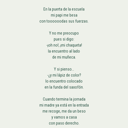
En la puerta de la escuela
mi papi me besa
con toooooodas sus fuerzas.
Y no me preocupo
pues si digo:
-¡oh no!, ¡mi chaqueta!
la encuentro al lado
de mi muñeca.
Y si pienso…
-¿y mi lápiz de color?
lo encuentro colocado
en la funda del saxofón.
Cuando termina la jornada
mi madre ya está en la entrada
me recoge, me da un beso
y vamos a casa
con paso derecho.