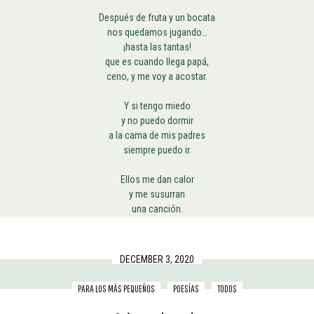
Después de fruta y un bocata
nos quedamos jugando…
¡hasta las tantas!
que es cuando llega papá,
ceno, y me voy a acostar.
Y si tengo miedo
y no puedo dormir
a la cama de mis padres
siempre puedo ir.
Ellos me dan calor
y me susurran
una canción.
DECEMBER 3, 2020
PARA LOS MÁS PEQUEÑOS
POESÍAS
TODOS