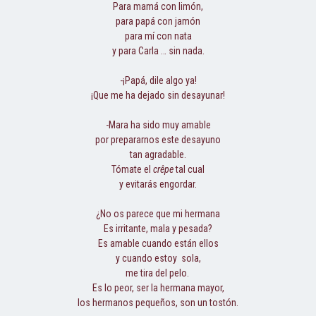
Para mamá con limón,
para papá con jamón
para mí con nata
y para Carla … sin nada.
-¡Papá, dile algo ya!
¡Que me ha dejado sin desayunar!
-Mara ha sido muy amable
por prepararnos este desayuno
tan agradable.
Tómate el
crêpe
tal cual
y evitarás engordar.
¿No os parece que mi hermana
Es irritante, mala y pesada?
Es amable cuando están ellos
y cuando estoy sola,
me tira del pelo.
Es lo peor, ser la hermana mayor,
los hermanos pequeños, son un tostón.