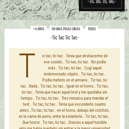
-TIC TAC TIC TAC-
+ 6 AÑOS
EN UNAS POCAS LÍNEAS
TODOS
-Tic Tac Tic Tac-
T
ic tac, tic tac… Tenía que deshacerme de
ese sonido… Tic tac, tic tac… No podía
más… Tic tac, tic tac… Cogí aquel
endemoniado objeto… Tic tac, tic tac…
Podía meterlo en el armario… Tic tac, tic
tac… Nada… Tic tac, tic tac… Igual en el horno… Tic tac,
tic tac… Tenía que hacer aquel test y me quedaba sin
tiempo… Tic tac, tic tac… Tres minutos para mandar el
test… Tic tac, tic tac… Tenía que esconderlo cuanto
antes…Tic tac, tic tac… en el horno, debajo del colchón,
en la cama de perro, entre la estantería… Tic tac, tic tac…
Que horror… Tic tac, tic tac… Gracias a aquel horrible
reloj me había quedado sin entrar a la mejor universidad