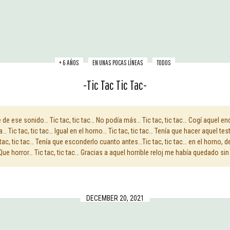
+ 6 AÑOS
EN UNAS POCAS LÍNEAS
TODOS
-Tic Tac Tic Tac-
e de ese sonido… Tic tac, tic tac… No podía más… Tic tac, tic tac… Cogí aquel e
a… Tic tac, tic tac… Igual en el horno… Tic tac, tic tac… Tenía que hacer aquel te
ac, tic tac… Tenía que esconderlo cuanto antes…Tic tac, tic tac… en el horno, d
 Que horror… Tic tac, tic tac… Gracias a aquel horrible reloj me había quedado sin
DECEMBER 20, 2021