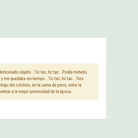
ndemoniado objeto… Tic tac, tic tac… Podía meterlo
st y me quedaba sin tiempo… Tic tac, tic tac… Tres
ebajo del colchón, en la cama de perro, entre la
 entrar a la mejor universidad de la época.