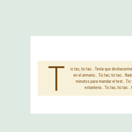
T
ic tac, tic tac… Tenía que deshacerm
en el armario… Tic tac, tic tac… Nad
minutos para mandar el test… Tic t
estantería… Tic tac, tic tac…